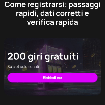
Come registrarsi: passaggi
rapidi, dati corretti e
verifica rapida
200 giri gratuiti
Su slot selezionati
Richiedi ora