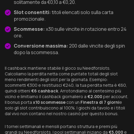
solitamente da €0,10 a €0,20.
Slot consentiti:
titoli elencati solo sulla carta
promozionale.
Scommesse:
x30 sulle vincite in rotazione entro 24
ore.
Conversione massima:
200 dalle vincite degli spin
dopo la scommessa.
Il cashback mantiene stabile il gioco su Needforslots.
Calcoliamo la perdita netta come puntate totali degli slot
meno rendimenti degli slot per la giornata. Esempio:
scommetti €300 e restituisci €240, la tua perdita netta è €60,
quindi ottieni
€6 cashback
. Arrotondiamo al centesimo più
vicino e limitiamo il cashback giornaliero a
€2.000
per account.
Il bonus porta
x10 scommesse
con un
Finestra di 7 giorni
e
solo gli slot contribuiscono al 100%. I giochi da tavolo e i titoli
dal vivo non contano nel nostro casinò per questo bonus.
I tornei settimanali e mensili portano struttura e premi più
grandi su Needforslots. I pool settimanali iniziano da
€5.000
e