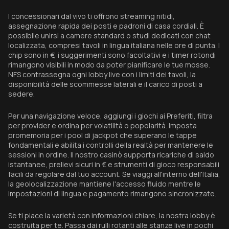
I concessionari dal vivo ti offrono streaming nitidi,
assegnazione rapida dei posti e padroni di casa cordiali. È
possibile unirsi a camere standard o studi dedicati con chat
localizzata, compresi tavoli in lingua italiana nelle ore di punta. I
chip sono in €, i suggerimenti sono facoltativi e i timer rotondi
rimangono visibili in modo da poter pianificare le tue mosse.
NFS contrassegna ogni lobby live con i limiti dei tavoli, la
disponibilità delle scommesse laterali e il carico di posti a
sedere.
Per una navigazione veloce, aggiungi i giochi ai Preferiti, filtra
per provider e ordina per volatilità o popolarità. Imposta
promemoria per i pool di jackpot che superano le tappe
fondamentali e abilita i controlli della realtà per mantenere le
sessioni in ordine. Il nostro casinò supporta ricariche di saldo
istantanee, prelievi sicuri in € e strumenti di gioco responsabili
facili da regolare dal tuo account. Se viaggi all'interno dell'Italia,
la geolocalizzazione mantiene l'accesso fluido mentre le
impostazioni di lingua e pagamento rimangono sincronizzate.
Se ti piace la varietà con informazioni chiare, la nostra lobby è
costruita per te. Passa dai rulli rotanti alle stanze live in pochi