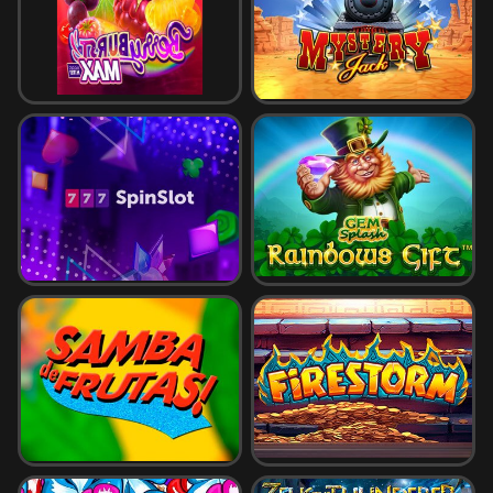
Codici promozionali su Needforslots: come ottenerli e
utilizzarli
Dove trovare i codici
App mobile per giocare su Android, iOS e altri
dispositivi
Installa i passaggi
Diventa un VIP: accedi a premi esclusivi
Livelli e vantaggi VIP
Sicurezza: pagamenti sicuri e protezione dei giocatori
Come manteniamo sicuri i tuoi pagamenti
Gioco responsabile su Needforslots: limiti, controllo
del rischio e politica 18+
Controlli che puoi abilitare ora
Strategia di slot: Rtp target ≥96,2%, volatilità di
controllo e rischio di sessione limite