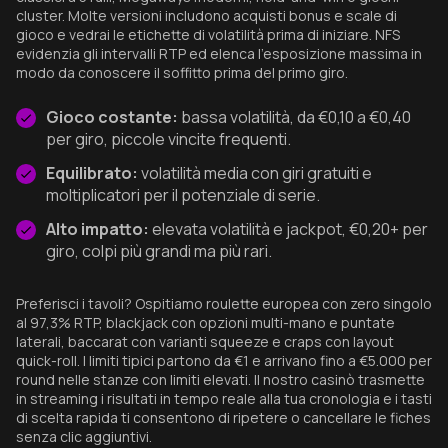
cluster. Molte versioni includono acquisti bonus e scale di
gioco e vedrai le etichette di volatilità prima di iniziare. NFS
evidenzia gli intervalli RTP ed elenca l'esposizione massima in
modo da conoscere il soffitto prima del primo giro.
Gioco costante:
bassa volatilità, da €0,10 a €0,40
per giro, piccole vincite frequenti.
Equilibrato:
volatilità media con giri gratuiti e
moltiplicatori per il potenziale di serie.
Alto impatto:
elevata volatilità e jackpot, €0,20+ per
giro, colpi più grandi ma più rari.
Preferisci i tavoli? Ospitiamo roulette europea con zero singolo
al 97,3% RTP, blackjack con opzioni multi-mano e puntate
laterali, baccarat con varianti squeeze e craps con layout
quick-roll. I limiti tipici partono da €1 e arrivano fino a €5.000 per
round nelle stanze con limiti elevati. Il nostro casinò trasmette
in streaming i risultati in tempo reale alla tua cronologia e i tasti
di scelta rapida ti consentono di ripetere o cancellare le fiches
senza clic aggiuntivi.