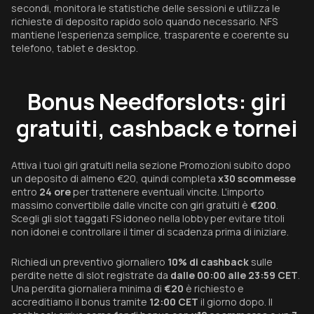
secondi, monitora le statistiche delle sessioni e utilizza le
richieste di deposito rapido solo quando necessario. NFS
mantiene l'esperienza semplice, trasparente e coerente su
telefono, tablet e desktop.
Bonus Needforslots: giri
gratuiti, cashback e tornei
Attiva i tuoi giri gratuiti nella sezione Promozioni subito dopo
un deposito di almeno €20, quindi completa
x30 scommesse
entro
24 ore
per trattenere eventuali vincite. L'importo
massimo convertibile dalle vincite con giri gratuiti è
€200
.
Scegli gli slot taggati
FS idoneo
nella lobby per evitare titoli
non idonei e controllare il timer di scadenza prima di iniziare.
Richiedi un preventivo giornaliero
10% di cashback
sulle
perdite nette di slot registrate da
dalle 00:00 alle 23:59 CET
.
Una perdita giornaliera minima di
€20
è richiesto e
accreditiamo il bonus tramite
12:00 CET
il giorno dopo. Il