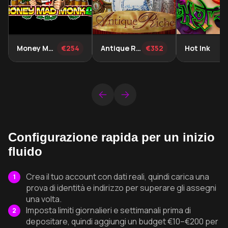
Money Mad Monkey
€254
Antique Riches
€352
Hot Ink
Configurazione rapida per un inizio
fluido
Crea il tuo account con dati reali, quindi carica una
prova di identità e indirizzo per superare gli assegni
una volta.
Imposta limiti giornalieri e settimanali prima di
depositare, quindi aggiungi un budget €10–€200 per