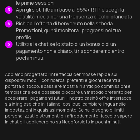
le prime sessioni.
Apri gli slot, filtra in base al 96%+ RTP e scegli la
volatilità media per una frequenza di colpi bilanciata.
Richiedi l'offerta di benvenuto nella scheda
Promozioni, quindi monitora i progressi nel tuo
profilo.
Utilizza la chat se lo stato di un bonus o di un
pagamento non è chiaro, ti risponderemo entro
pochi minuti.
Abbiamo progettato l'interfaccia per mosse rapide sui
dispositivi mobili, con ricerca, preferiti e giochi recenti a
portata di tocco. Il cassiere mostra in anticipo commissioni e
tempistiche ed è possibile bloccare un metodo preferito per
accelerare i pagamenti futuri. Il nostro casinò offre interfacce
sia in inglese che in italiano, così puoi cambiare lingua nelle
Impostazioni in qualsiasi momento. Se hai bisogno di limiti
personalizzati o strumenti di raffreddamento, faccelo sapere
in chat e li applicheremo su Needforslots in pochi minuti.