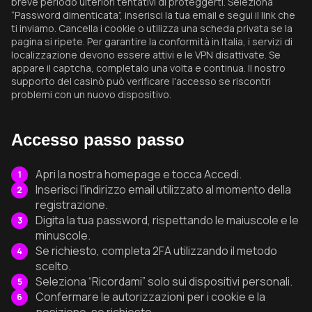
breve periodo ulteriori tentativi di proteggerti. Seleziona
“Password dimenticata”, inserisci la tua email e segui il link che
ti inviamo. Cancella i cookie o utilizza una scheda privata se la
pagina si ripete. Per garantire la conformità in Italia, i servizi di
localizzazione devono essere attivi e le VPN disattivate. Se
appare il captcha, completalo una volta e continua. Il nostro
supporto del casinò può verificare l'accesso se riscontri
problemi con un nuovo dispositivo.
Accesso passo passo
Apri la nostra homepage e tocca Accedi.
Inserisci l'indirizzo email utilizzato al momento della
registrazione.
Digita la tua password, rispettando le maiuscole e le
minuscole.
Se richiesto, completa 2FA utilizzando il metodo
scelto.
Seleziona “Ricordami” solo sui dispositivi personali.
Confermare le autorizzazioni per i cookie e la
posizione, se richiesto.