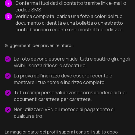
Conferma i tuoi dati di contatto tramite link e-mail o
codice SMS.
Verifica completa: carica una foto a colori del tuo
documento d'identità e una bolletta o un estratto
conto bancario recente che mostri il tuo indirizzo.
Suggerimenti per prevenire ritardi:
Le foto devono essere nitide, tutti e quattro gli angoli
visibili, senza riflessi o sfocature.
La prova dell'indirizzo deve essere recente e
mostrare il tuo nome e indirizzo completo.
Tutti i campi personali devono corrispondere ai tuoi
documenti carattere per carattere.
Non utilizzare VPN o il metodo di pagamento di
qualcun altro.
La maggior parte dei profili supera i controlli subito dopo