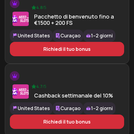
4.8
/5
Pacchetto di benvenuto fino a
€1500 + 200 FS
United States
Curaçao
1–2 giorni
Richiedi il tuo bonus
4.7
/5
Cashback settimanale del 10%
United States
Curaçao
1–2 giorni
Richiedi il tuo bonus