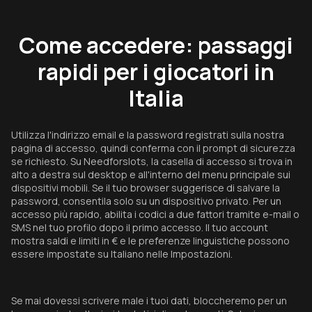
Come accedere: passaggi
rapidi per i giocatori in
Italia
Utilizza l'indirizzo email e la password registrati sulla nostra
pagina di accesso, quindi conferma con il prompt di sicurezza
se richiesto. Su Needforslots, la casella di accesso si trova in
alto a destra sul desktop e all'interno del menu principale sui
dispositivi mobili. Se il tuo browser suggerisce di salvare la
password, consentila solo su un dispositivo privato. Per un
accesso più rapido, abilita i codici a due fattori tramite e-mail o
SMS nel tuo profilo dopo il primo accesso. Il tuo account
mostra saldi e limiti in € e le preferenze linguistiche possono
essere impostate su Italiano nelle Impostazioni.
Se mai dovessi scrivere male i tuoi dati, bloccheremo per un