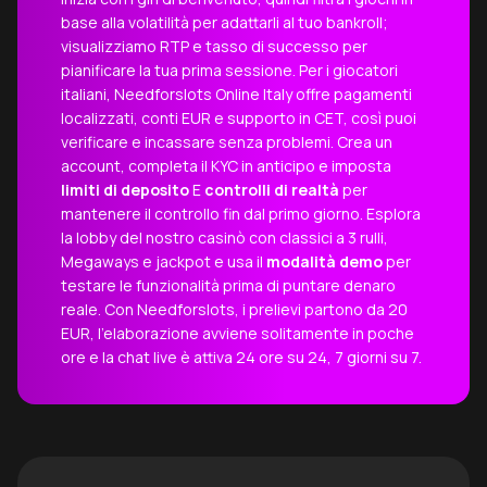
base alla volatilità per adattarli al tuo bankroll;
visualizziamo RTP e tasso di successo per
pianificare la tua prima sessione. Per i giocatori
italiani, Needforslots Online Italy offre pagamenti
localizzati, conti EUR e supporto in CET, così puoi
verificare e incassare senza problemi. Crea un
account, completa il KYC in anticipo e imposta
limiti di deposito
E
controlli di realtà
per
mantenere il controllo fin dal primo giorno. Esplora
la lobby del nostro casinò con classici a 3 rulli,
Megaways e jackpot e usa il
modalità demo
per
testare le funzionalità prima di puntare denaro
reale. Con Needforslots, i prelievi partono da 20
EUR, l'elaborazione avviene solitamente in poche
ore e la chat live è attiva 24 ore su 24, 7 giorni su 7.