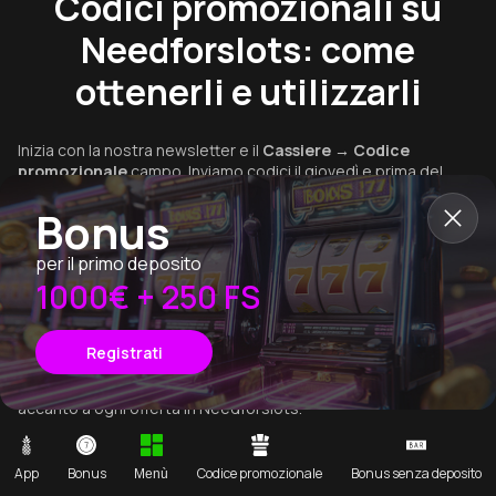
Codici promozionali su
Needforslots: come
ottenerli e utilizzarli
Inizia con la nostra newsletter e il
Cassiere → Codice
promozionale
campo. Inviamo codici il giovedì e prima del
lancio di un nuovo gioco; incollane uno sul campo, conferma,
Bonus
quindi effettua un deposito €10+ se l'offerta lo richiede. Se il
tuo saldo mostra un portafoglio bonus dopo la conferma, il
codice ha funzionato.
per il primo deposito
1000€ + 250 FS
Per una consegna più rapida, abilita
e-mail, SMS e push
nel tuo
profilo. Aggiungici alla tua lista di posta elettronica sicura per
evitare cartelle spam. La maggior parte dei codici sono
Registrati
monouso, legati al tuo account e scadono tra 72 ore.
Segniamo qualsiasi
partita
E
idoneità al gioco
proprio
accanto a ogni offerta in Needforslots.
App
Bonus
Codice promozionale
Bonus senza deposito
Dove trovare i codici
Menù