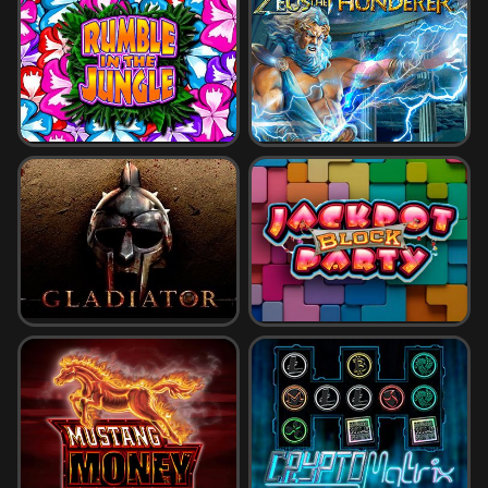
Imposta lista di controllo